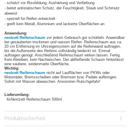
- schützt vor Rissbildung, Aushärtung und Verfärbung
- bietet antistatischen Schutz, der Feuchtigkeit, Staub und Schmutz
abweist
- speziell für Reifen entwickelt
- greift kein Metall, Aluminium und lackierte Oberflächen an
Anwendung:
nextzett Reifenschaum
vor jedem Gebrauch gut schütteln. Anwendbar
bei gesäuberten trockenen und nassen Reifen. Reifenschaum aus ca.
20 cm Entfernung im Uhrzeigersystem auf die Reifenwand auftragen,
bis die Außenseite des Reifens vollständig bedeckt ist. Einmal
auftragen genügt. Anschließend Reifenschaum wirken lassen. Fertig.
Kein Abreiben, kein Nachwischen. Der abfließende Schaum hinterlässt
eine saubere, seidenmatte Oberfläche.
Wichtig:
nextzett Reifenschaum
nicht auf Laufflächen von PKWs oder
Motorräder, Bremsscheiben oder Bremsen bzw. Pedale aufbringen.
Sofort mit Wasser abwaschen. Ansonsten Rutschgefahr!
Lieferumfang:
6xNextzett Reifenschaum 500ml
Produktsicherheit