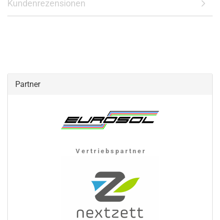
Kundenrezensionen
Partner
V e r t r i e b s p a r t n e r