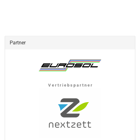
Partner
V e r t r i e b s p a r t n e r