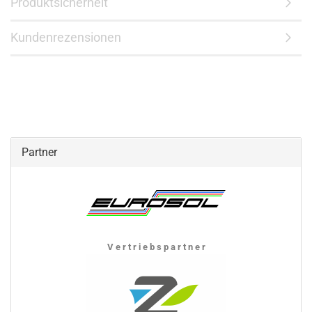
Produktsicherheit
Kundenrezensionen
Partner
V e r t r i e b s p a r t n e r