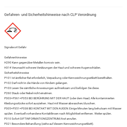
Gefahren- und Sicherheitshinweise nach CLP Verordnung
Signalwort Gefahr
Gefahrenhinweise
H290 Kann gegenüber Metallen korrosiv sein.
H314 Verursacht schwere Verätzungen der Haut und schwere Augenschäden.
Sicherheitshinweise
P101 Ist ärztlicher Rat erforderlich, Verpackung oder Kennzeichnungsetikett bereithalten.
P102 Darf nicht in die Hände von Kindern gelangen.
P103 Lesen Sie sämtliche Anweisungen aufmerksam und befolgen Sie diese.
P260 Staub oder Nebel nicht einatmen.
P303+P361+P353 BEI BERÜHRUNG MIT DER HAUT (oder dem Haar): Alle kontaminierten
Kleidungsstücke sofort ausziehen. Haut mit Wasser abwaschen/duschen.
P305+P351+P338 BEI KONTAKT MIT DEN AUGEN: Einige Minuten lang behutsam mit Wasser
spülen. Eventuell vorhandene Kontaktlinsen nach Möglichkeit entfernen. Weiter spülen.
P310 Sofort GIFTINFORMATIONSZENTRUM/Arzt anrufen.
P321 Besondere Behandlung (siehe auf diesem Kennzeichnungsetikett).