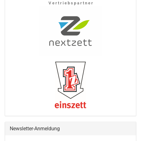
V e r t r i e b s p a r t n e r
Newsletter-Anmeldung