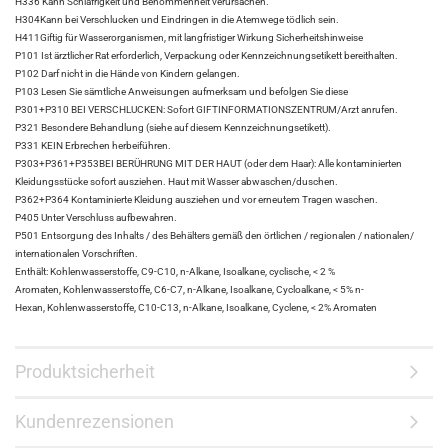
H336 Kann Schläfrigkeit und Benommenheit verursachen.
H304Kann bei Verschlucken und Eindringen in die Atemwege tödlich sein.
H411Giftig für Wasserorganismen, mit langfristiger Wirkung Sicherheitshinweise
P101 Ist ärztlicher Rat erforderlich, Verpackung oder Kennzeichnungsetikett bereithalten.
P102 Darf nicht in die Hände von Kindern gelangen.
P103 Lesen Sie sämtliche Anweisungen aufmerksam und befolgen Sie diese
P301+P310 BEI VERSCHLUCKEN: Sofort GIFTINFORMATIONSZENTRUM/Arzt anrufen.
P321 Besondere Behandlung (siehe auf diesem Kennzeichnungsetikett).
P331 KEIN Erbrechen herbeiführen.
P303+P361+P353BEI BERÜHRUNG MIT DER HAUT (oder dem Haar): Alle kontaminierten
Kleidungsstücke sofort ausziehen. Haut mit Wasser abwaschen/duschen.
P362+P364 Kontaminierte Kleidung ausziehen und vor erneutem Tragen waschen.
P405 Unter Verschluss aufbewahren.
P501 Entsorgung des Inhalts / des Behälters gemäß den örtlichen / regionalen / nationalen/
internationalen Vorschriften.
Enthält: Kohlenwasserstoffe, C9-C10, n-Alkane, Isoalkane, cyclische, < 2 %
Aromaten, Kohlenwasserstoffe, C6-C7, n-Alkane, Isoalkane, Cycloalkane, < 5% n-
Hexan, Kohlenwasserstoffe, C10-C13, n-Alkane, Isoalkane, Cyclene, < 2% Aromaten
Produktsicherheit
Kundenrezensionen