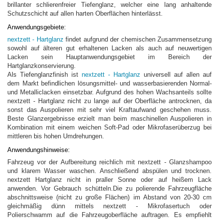
brillanter schlierenfreier Tiefenglanz, welcher eine lang anhaltende
Schutzschicht auf allen harten Oberflächen hinterlässt.
Anwendungsgebiete:
nextzett - Hartglanz
findet aufgrund der chemischen Zusammensetzung
sowohl auf älteren gut erhaltenen Lacken als auch auf neuwertigen
Lacken sein Hauptanwendungsgebiet im Bereich der
Hartglanzkonservierung.
Als Tiefenglanzfinish ist
nextzett - Hartglanz
universell auf allen auf
dem Markt befindlichen lösungsmittel- und wasserbasierenden Normal-
und Metalliclacken einsetzbar. Aufgrund des hohen Wachsanteils sollte
nextzett - Hartglanz nicht zu lange auf der Oberfläche antrocknen, da
sonst das Auspolieren mit sehr viel Kraftaufwand geschehen muss.
Beste Glanzergebnisse erzielt man beim maschinellen Auspolieren in
Kombination mit einem weichen Soft-Pad oder Mikrofaserüberzug bei
mittleren bis hohen Umdrehungen.
Anwendungshinweise:
Fahrzeug vor der Aufbereitung reichlich mit nextzett - Glanzshampoo
und klarem Wasser waschen. Anschließend abspülen und trocknen.
nextzett Hartglanz nicht in praller Sonne oder auf heißem Lack
anwenden. Vor Gebrauch schütteln.Die zu polierende Fahrzeugfläche
abschnittsweise (nicht zu große Flächen) im Abstand von 20-30 cm
gleichmäßig dünn mittels nextzett - Mikrofasertuch oder
Polierschwamm auf die Fahrzeugoberfläche auftragen. Es empfiehlt