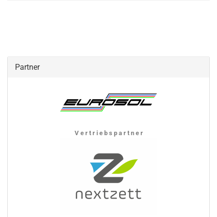
Partner
V e r t r i e b s p a r t n e r