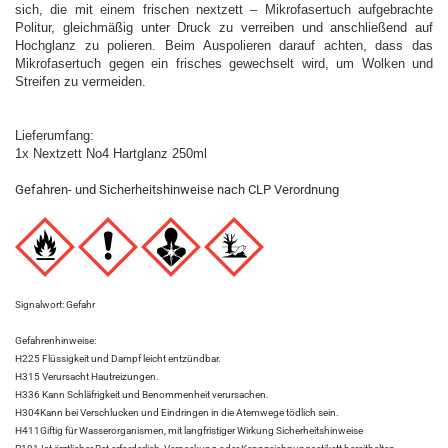
sich, die mit einem frischen nextzett – Mikrofasertuch aufgebrachte
Politur, gleichmäßig unter Druck zu verreiben und anschließend auf
Hochglanz zu polieren. Beim Auspolieren darauf achten, dass das
Mikrofasertuch gegen ein frisches gewechselt wird, um Wolken und
Streifen zu vermeiden.
Lieferumfang:
1x Nextzett No4 Hartglanz 250ml
Gefahren- und Sicherheitshinweise nach CLP Verordnung
Signalwort: Gefahr
Gefahrenhinweise:
H225 Flüssigkeit und Dampf leicht entzündbar.
H315 Verursacht Hautreizungen.
H336 Kann Schläfrigkeit und Benommenheit verursachen.
H304Kann bei Verschlucken und Eindringen in die Atemwege tödlich sein.
H411Giftig für Wasserorganismen, mit langfristiger Wirkung Sicherheitshinweise