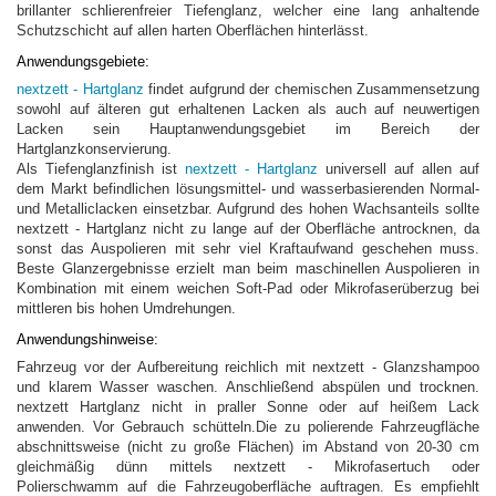
brillanter schlierenfreier Tiefenglanz, welcher eine lang anhaltende
Schutzschicht auf allen harten Oberflächen hinterlässt.
Anwendungsgebiete:
nextzett - Hartglanz
findet aufgrund der chemischen Zusammensetzung
sowohl auf älteren gut erhaltenen Lacken als auch auf neuwertigen
Lacken sein Hauptanwendungsgebiet im Bereich der
Hartglanzkonservierung.
Als Tiefenglanzfinish ist
nextzett - Hartglanz
universell auf allen auf
dem Markt befindlichen lösungsmittel- und wasserbasierenden Normal-
und Metalliclacken einsetzbar. Aufgrund des hohen Wachsanteils sollte
nextzett - Hartglanz nicht zu lange auf der Oberfläche antrocknen, da
sonst das Auspolieren mit sehr viel Kraftaufwand geschehen muss.
Beste Glanzergebnisse erzielt man beim maschinellen Auspolieren in
Kombination mit einem weichen Soft-Pad oder Mikrofaserüberzug bei
mittleren bis hohen Umdrehungen.
Anwendungshinweise:
Fahrzeug vor der Aufbereitung reichlich mit nextzett - Glanzshampoo
und klarem Wasser waschen. Anschließend abspülen und trocknen.
nextzett Hartglanz nicht in praller Sonne oder auf heißem Lack
anwenden. Vor Gebrauch schütteln.Die zu polierende Fahrzeugfläche
abschnittsweise (nicht zu große Flächen) im Abstand von 20-30 cm
gleichmäßig dünn mittels nextzett - Mikrofasertuch oder
Polierschwamm auf die Fahrzeugoberfläche auftragen. Es empfiehlt