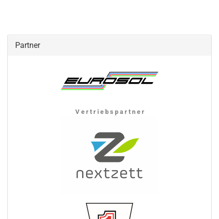
Partner
V e r t r i e b s p a r t n e r