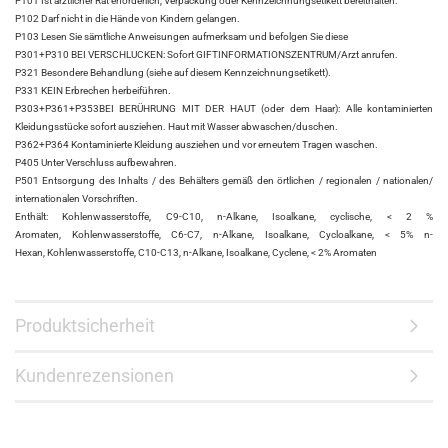
P101 Ist ärztlicher Rat erforderlich, Verpackung oder Kennzeichnungsetikett bereithalten.
P102 Darf nicht in die Hände von Kindern gelangen.
P103 Lesen Sie sämtliche Anweisungen aufmerksam und befolgen Sie diese
P301+P310 BEI VERSCHLUCKEN: Sofort GIFTINFORMATIONSZENTRUM/Arzt anrufen.
P321 Besondere Behandlung (siehe auf diesem Kennzeichnungsetikett).
P331 KEIN Erbrechen herbeiführen.
P303+P361+P353BEI BERÜHRUNG MIT DER HAUT (oder dem Haar): Alle kontaminierten
Kleidungsstücke sofort ausziehen. Haut mit Wasser abwaschen/duschen.
P362+P364 Kontaminierte Kleidung ausziehen und vor erneutem Tragen waschen.
P405 Unter Verschluss aufbewahren.
P501 Entsorgung des Inhalts / des Behälters gemäß den örtlichen / regionalen / nationalen/
internationalen Vorschriften.
Enthält: Kohlenwasserstoffe, C9-C10, n-Alkane, Isoalkane, cyclische, < 2 %
Aromaten, Kohlenwasserstoffe, C6-C7, n-Alkane, Isoalkane, Cycloalkane, < 5% n-
Hexan, Kohlenwasserstoffe, C10-C13, n-Alkane, Isoalkane, Cyclene, < 2% Aromaten
Produktsicherheit
Kundenrezensionen