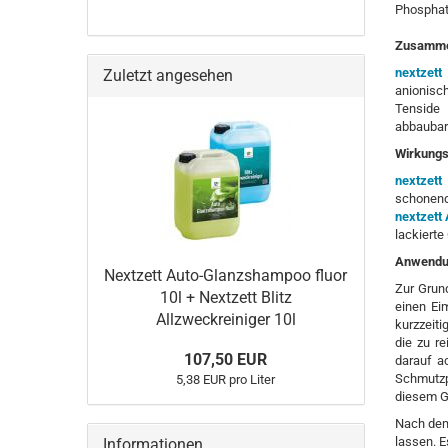
Phosphat
Zusamme
nextzett
Zuletzt angesehen
anionisc
Tenside 
abbaubar
Wirkungs
nextzet
schonend
nextzett
lackierte
Anwendu
Nextzett Auto-Glanzshampoo fluor
Zur Grun
10l + Nextzett Blitz
einen Ei
Allzweckreiniger 10l
kurzzeit
die zu r
107,50 EUR
darauf a
Schmutzp
5,38 EUR pro Liter
diesem G
Nach dem
lassen. Es
Informationen