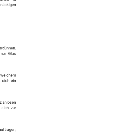
näckigen
rdünnen.
mor, Glas
it weichem
 sich ein
z anlösen
sich zur
auftragen,