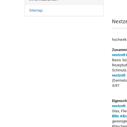
Sitemap
Nextze
hochwirk
Zusamme
nextzett 
Basis bio
Rezeptur
Schmutz- 
nextzett
(Dermato
4/87.
Eigensch
nextzett 
Glas, Fli
Blitz All
gereinig
Bläschen