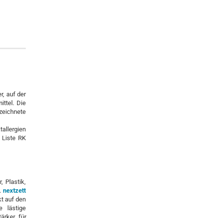
r, auf der
ittel. Die
zeichnete
allergien
 Liste RK
 Plastik,
w.
nextzett
t auf den
e lästige
ärker für