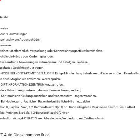
Gefahr
nweise
acht Hautreizungen.
sacht schwere Augenschäden.
hinweise
tlicher Rat erforderlich, Verpackung oder Kennzeichnungsetikett bereithalten.
icht in die Hände von Kindern gelangen.
Sie sämtliche Anweisungen aufmerksam und befolgen Sie diese.
chutz / Gesichtsschutz tragen.
P338 BEI KONTAKT MIT DEN AUGEN: Einige Minuten lang behutsam mit Wasser spülen. Eventuell v
n nach Möglichkeit entfernen. Weiter spülen.
t GIFTINFORMATIONSZENTRUM/Arzt anrufen.
ere Behandlung (siehe auf diesem Kennzeichnungsetikett).
ontaminierte Kleidung ausziehen und vor erneutem Tragen waschen.
i Hautreizung: Ärztlichen Rat einholen/ärztliche Hilfe hinzuziehen.
lt D,L-alpha-Pinen, 1,2-Benzisothiazol-3(2H)-on. Kann allergische Reaktionen hervorrufen. Enthält
te: Pyrithion, Na-Salz, 1,2-Benzisothiazol-3(2H)-on
nzolsulfonsäure, 4-C10-C13 sek. Alkylderivate, Verbindung mit Triethanolamin
 Auto-Glanzshampoo fluor