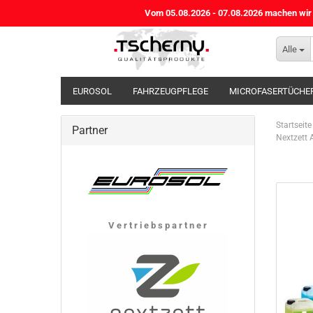
Vom 05.08.2026 - 07.08.2026 machen wir B
Alle
EUROSOL
FAHRZEUGPFLEGE
MICROFASERTÜCHE
Startseite
Partner
Nextzett 
V e r t r i e b s p a r t n e r