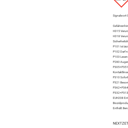
Signalwort 
Gefahrenhi
H315 Verurs
H318 Verur
Sicherheits
P101 Ist ärz
P102 Darf n
P103 Lesen 
P280 Augens
P305+P351+
Kontaktlinse
P310 Sofor
P321 Besond
P362+P364 K
P332+P313 Be
EUH208 Enthä
Biozidproduk
Enthält: Be
NEXTZETT