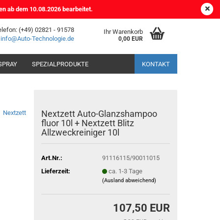
DE
Kundenlogin
Merkzettel
en ab dem 10.08.2026 bearbeitet.
elefon: (+49) 02821 - 91578
Ihr Warenkorb
:
info@Auto-Technologie.de
0,00 EUR
SPRAY
SPEZIALPRODUKTE
KONTAKT
Nextzett Auto-Glanzshampoo
Nextzett
fluor 10l + Nextzett Blitz
Allzweckreiniger 10l
Art.Nr.:
91116115/90011015
Lieferzeit:
ca. 1-3 Tage
(Ausland abweichend)
107,50 EUR