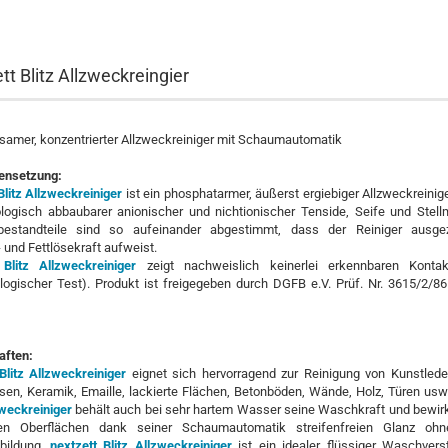
tt Blitz Allzweckreingier
samer, konzentrierter Allzweckreiniger mit Schaumautomatik
nsetzung:
Blitz Allzweckreiniger
ist ein phosphatarmer, äußerst ergiebiger Allzweckreinige
logisch abbaubarer anionischer und nichtionischer Tenside, Seife und Stellm
bestandteile sind so aufeinander abgestimmt, dass der Reiniger ausge
und Fettlösekraft aufweist.
 Blitz Allzweckreiniger
zeigt nachweislich keinerlei erkennbaren Kontakt
logischer Test). Produkt ist freigegeben durch DGFB e.V. Prüf. Nr. 3615/2/86
aften:
Blitz Allzweckreiniger
eignet sich hervorragend zur Reinigung von Kunstleder,
esen, Keramik, Emaille, lackierte Flächen, Betonböden, Wände, Holz, Türen us
zweckreiniger
behält auch bei sehr hartem Wasser seine Waschkraft und bewirk
ten Oberflächen dank seiner Schaumautomatik streifenfreien Glanz ohn
bildung.
nextzett Blitz Allzweckreiniger
ist ein idealer flüssiger Waschverst