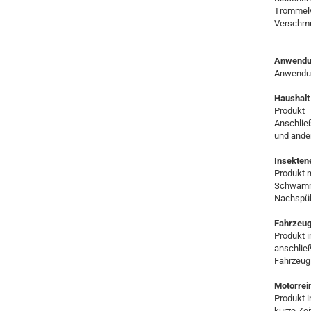
Trommel
Verschmu
Anwendu
Anwendun
Haushalt 
Produkt
Anschlie
und ande
Insektene
Produkt m
Schwamm 
Nachspül
Fahrzeug
Produkt 
anschli
Fahrzeugi
Motorrein
Produkt i
kurze Ze