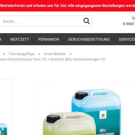
etriebsferien und erholen uns für Sie! Alle eingegangenen Bestellungen werd
Suche...
T
E-Mail
R
NEXTZETT
PERMANON
GERUCHSBESEITIGUNG
SERVICE
»
»
»
Fahrzeugpflege
Innen-Bereich
Auto-Glanzshampoo fluor 10l + Nextzett Blitz Allzweckreiniger 10l