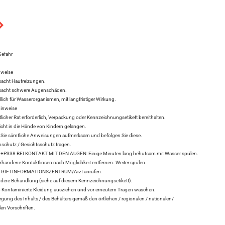
Gefahr
nweise
acht Hautreizungen.
sacht schwere Augenschäden.
ich für Wasserorganismen, mit langfristiger Wirkung.
hinweise
tlicher Rat erforderlich, Verpackung oder Kennzeichnungsetikett bereithalten.
icht in die Hände von Kindern gelangen.
Sie sämtliche Anweisungen aufmerksam und befolgen Sie diese.
chutz / Gesichtsschutz tragen.
P338 BEI KONTAKT MIT DEN AUGEN: Einige Minuten lang behutsam mit Wasser spülen.
orhandene Kontaktlinsen nach Möglichkeit entfernen. Weiter spülen.
t GIFTINFORMATIONSZENTRUM/Arzt anrufen.
ere Behandlung (siehe auf diesem Kennzeichnungsetikett).
ontaminierte Kleidung ausziehen und vor erneutem Tragen waschen.
ung des Inhalts / des Behälters gemäß den örtlichen / regionalen / nationalen/
len Vorschriften.