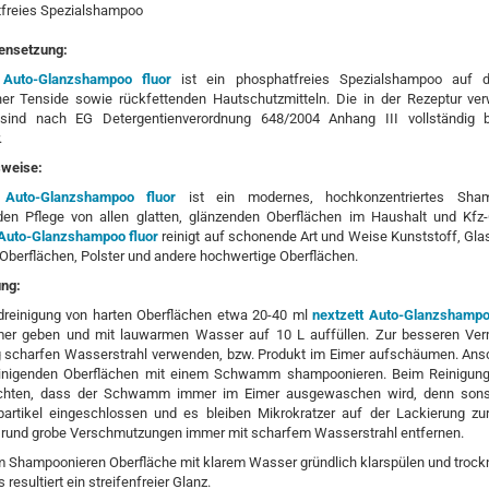
freies Spezialshampoo
nsetzung:
 Auto-Glanzshampoo fluor
ist ein phosphatfreies Spezialshampoo auf 
her Tenside sowie rückfettenden Hautschutzmitteln. Die in der Rezeptur ve
sind nach EG Detergentienverordnung 648/2004 Anhang III vollständig b
.
weise:
t Auto-Glanzshampoo fluor
ist ein modernes, hochkonzentriertes Sha
en Pflege von allen glatten, glänzenden Oberflächen im Haushalt und Kfz
 Auto-Glanzshampoo fluor
reinigt auf schonende Art und Weise Kunststoff, Glas
 Oberflächen, Polster und andere hochwertige Oberflächen.
ng:
dreinigung von harten Oberflächen etwa 20-40 ml
nextzett Auto-Glanzshampo
mer geben und mit lauwarmen Wasser auf 10 L auffüllen. Zur besseren Ve
ig scharfen Wasserstrahl verwenden, bzw. Produkt im Eimer aufschäumen. Ans
einigenden Oberflächen mit einem Schwamm shampoonieren. Beim Reinigun
chten, dass der Schwamm immer im Eimer ausgewaschen wird, denn sons
artikel eingeschlossen und es bleiben Mikrokratzer auf der Lackierung zu
rund grobe Verschmutzungen immer mit scharfem Wasserstrahl entfernen.
 Shampoonieren Oberfläche mit klarem Wasser gründlich klarspülen und trock
 resultiert ein streifenfreier Glanz.