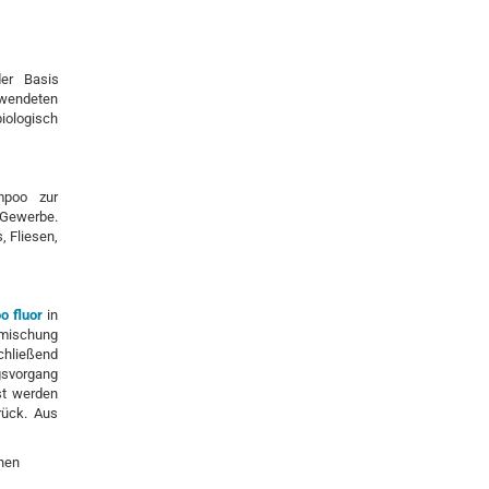
der Basis
rwendeten
iologisch
mpoo zur
-Gewerbe.
, Fliesen,
o fluor
in
rmischung
chließend
gsvorgang
t werden
rück. Aus
nen