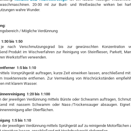
waschmaschinen. 20-30 ml zur Bunt- und Weißwäsche wirken bei hart
tzungen wahre Wunder.
ng:
gsbereich / Mögliche Verdünnung
1:30 bis 1:50
 je nach Verschmutzungsgrad bis zur gewünschten Konzentration ve
ßend Produkt im Wischverfahren zur Reinigung von Steinfliesen, Parkett, Mar
ren Werkstoffen verwenden.
ntferner 1:5 bis 1:10
ittels Vorsprühgerät auftragen, kurze Zeit einwirken lassen, anschließend m
Insektenreste entfernen. Zur Vermeidung von Wischrückständen empfiehlt
en mit klarem Wasser.
innenreinigung 1:20 bis 1:100
in der jeweiligen Verdünnung mittels Bürste oder Schwamm auftragen, Schmut
eßend mit nassem Schwamm oder Nass-/Trockensauger absaugen. Eignet 
nnenreinigung aller Oberflächen.
igung 1:5 bis 1:10
n der jeweiligen Verdünnung mittels Sprühgerät auf zu reinigende Motorflächen 
it einwirken lassen, anschließend mit Hochdruckgerät abdampfen.