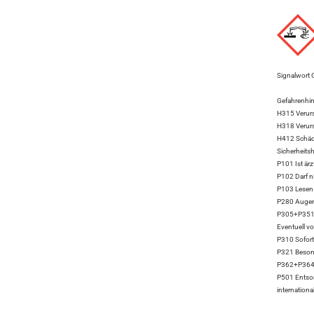
Signalwort 
Gefahrenhi
H315 Verurs
H318 Verur
H412 Schädl
Sicherheits
P101 Ist ärz
P102 Darf n
P103 Lesen 
P280 Augens
P305+P351+
Eventuell v
P310 Sofor
P321 Besond
P362+P364 K
P501 Entsorg
internationa